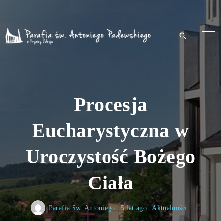
S
k
i
p
t
o
Procesja
c
o
Eucharystyczna w
n
t
Uroczystość Bożego
e
n
Ciała
t
Parafia Św. Antoniego
5 lat ago
Aktualności