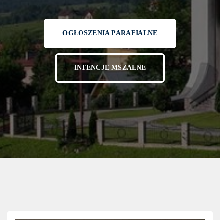
OGŁOSZENIA PARAFIALNE
INTENCJE MSZALNE