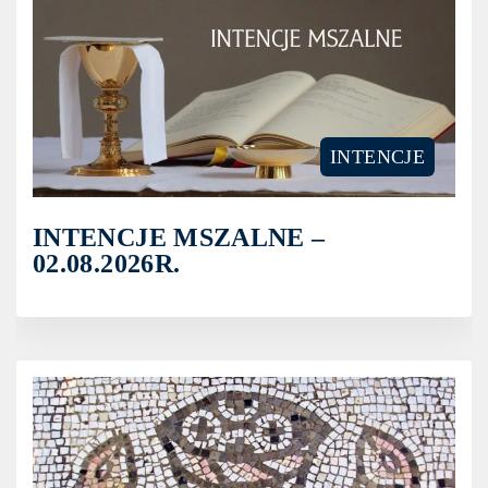
INTENCJE
INTENCJE MSZALNE –
02.08.2026R.