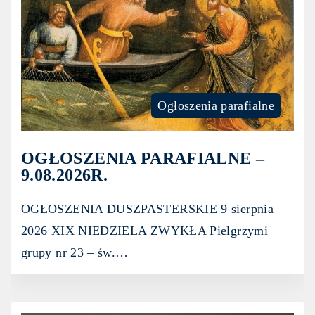
Ogłoszenia parafialne
OGŁOSZENIA PARAFIALNE –
9.08.2026R.
OGŁOSZENIA DUSZPASTERSKIE 9 sierpnia
2026 XIX NIEDZIELA ZWYKŁA Pielgrzymi
grupy nr 23 – św.
…