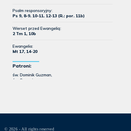
i
e
w
p
i
s
ó
w
©
2026
- All rights reserved