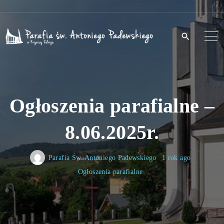
S
k
i
p
t
o
Ogłoszenia parafialne –
c
o
8.06.2025r.
n
t
Parafia Św. Antoniego Padewskiego
1 rok ago
e
Ogłoszenia parafialne
n
t