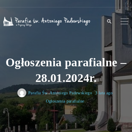
S
k
i
p
t
o
Ogłoszenia parafialne –
c
o
28.01.2024r.
n
t
Parafia Św. Antoniego Padewskiego
3 lata ago
e
Ogłoszenia parafialne
n
t