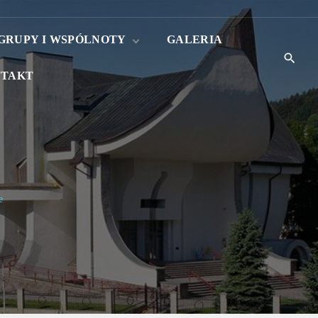
GRUPY I WSPÓLNOTY
GALERIA
TAKT
Róże różańcowe
Liturgiczna Służba
Ołtarza
.
e