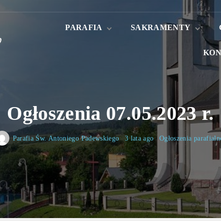
PARAFIA
SAKRAMENTY
KON
Aktualności
Sakrament Chrztu
Świętego
Historia Parafii
Sakrament
Patron Parafii
Małżeństwa
Nowenna do św
Antoniego
Kapłani
Ogłoszenia 07.05.2023 r.
Kancelaria parafialna
Nabożeństwa
Parafia Św. Antoniego Padewskiego
3 lata ago
Ogłoszenia parafialn