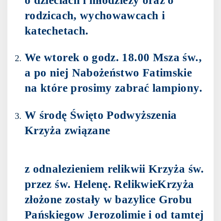
o dzieciach i młodzieży oraz o
rodzicach, wychowawcach i
katechetach.
We wtorek o godz. 18.00 Msza św.,
a po niej Nabożeństwo Fatimskie
na które prosimy zabrać lampiony.
W środę Święto Podwyższenia
Krzyża związane
z odnalezieniem relikwii Krzyża św.
przez św. Helenę. RelikwieKrzyża
złożone zostały w bazylice Grobu
Pańskiegow Jerozolimie i od tamtej