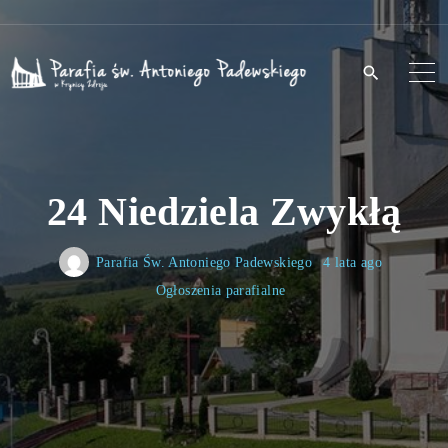
S
k
i
p
t
o
24 Niedziela Zwykłą
c
o
n
Parafia Św. Antoniego Padewskiego
4 lata ago
t
Ogłoszenia parafialne
e
n
t