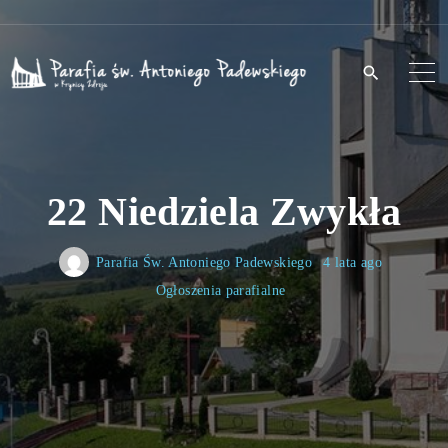
S
k
i
p
t
o
22 Niedziela Zwykła
c
o
n
Parafia Św. Antoniego Padewskiego
4 lata ago
t
Ogłoszenia parafialne
e
n
t