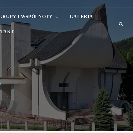
GRUPY I WSPÓLNOTY
GALERIA
TAKT
Róże różańcowe
Liturgiczna Służba
Ołtarza
.
e