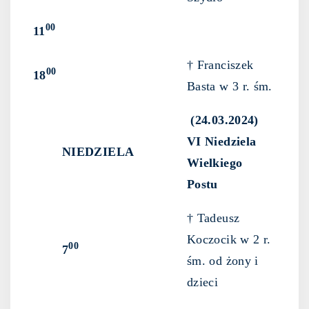
00
11
† Franciszek
00
18
Basta w 3 r. śm.
(24.03.2024)
VI Niedziela
NIEDZIELA
Wielkiego
Postu
† Tadeusz
Koczocik w 2 r.
00
7
śm. od żony i
dzieci