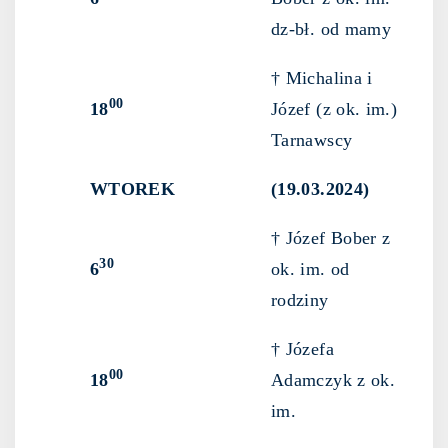
dz-bł. od mamy
† Michalina i
00
18
Józef (z ok. im.)
Tarnawscy
WTOREK
(19.03.2024)
† Józef Bober z
30
6
ok. im. od
rodziny
† Józefa
00
18
Adamczyk z ok.
im.