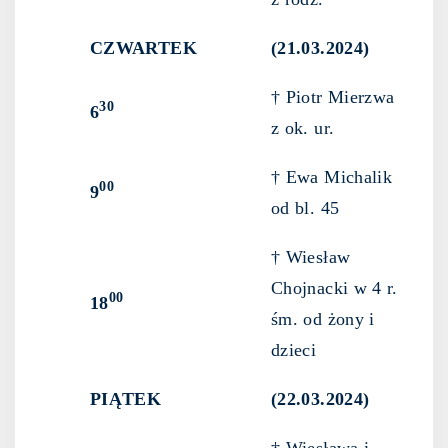
CZWARTEK
(21.03.2024)
† Piotr Mierzwa
30
6
z ok. ur.
† Ewa Michalik
00
9
od bl. 45
† Wiesław
Chojnacki w 4 r.
00
18
śm. od żony i
dzieci
PIĄTEK
(22.03.2024)