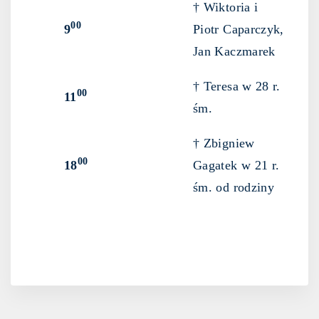
† Wiktoria i
00
9
Piotr Caparczyk,
Jan Kaczmarek
† Teresa w 28 r.
00
11
śm.
† Zbigniew
00
18
Gagatek w 21 r.
śm. od rodziny