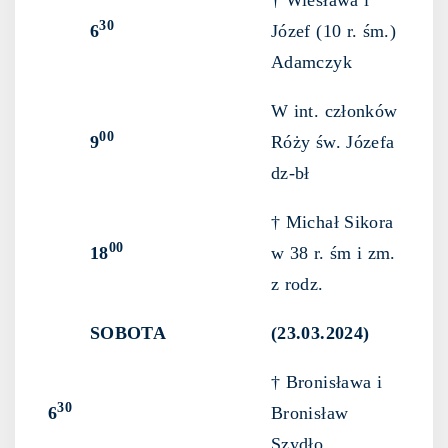
† Wiesława i
30
6
Józef (10 r. śm.)
Adamczyk
W int. członków
00
9
Róży św. Józefa
dz-bł
† Michał Sikora
00
18
w 38 r. śm i zm.
z rodz.
SOBOTA
(23.03.2024)
† Bronisława i
30
6
Bronisław
Szydło