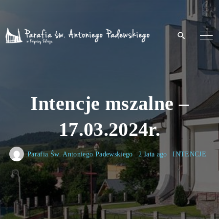
S
k
i
p
t
o
Intencje mszalne –
c
o
17.03.2024r.
n
t
Parafia Św. Antoniego Padewskiego
2 lata ago
INTENCJE
e
n
t