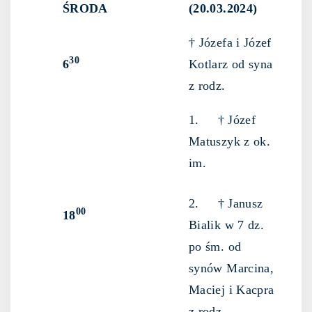
ŚRODA
(20.03.2024)
† Józefa i Józef
30
6
Kotlarz od syna
z rodz.
1. † Józef
Matuszyk z ok.
im.
2. † Janusz
00
18
Bialik w 7 dz.
po śm. od
synów Marcina,
Maciej i Kacpra
z rodz.