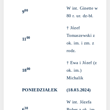
W int. Ginette w
00
9
80 r. ur. dz-bł.
† Józef
Tomaszewski z
00
11
ok. im. i zm. z
rodz.
† Ewa i Józef (z
00
18
ok. im.)
Michalik
PONIEDZIAŁEK
(18.03.2024)
W int. Józefa
30
6
Bober z ok. im.