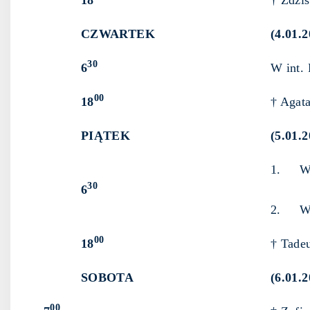
18
† Zdzis
CZWARTEK
(4.01.2
30
6
W int. 
00
18
† Agata
PIĄTEK
(5.01.2
1. Wyn
30
6
2. W in
00
18
† Tadeu
SOBOTA
(6.01.
00