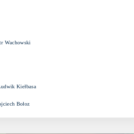
tr Wachowski
ik Kiełbasa
iech Bołoz