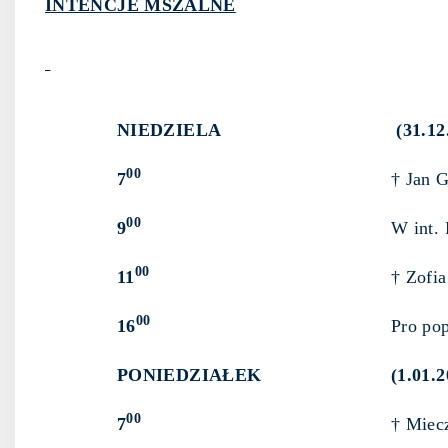
INTENCJE MSZALNE
NIEDZIELA
(31.12
00
7
† Jan G
00
9
W int. 
00
11
† Zofia
00
16
Pro pop
PONIEDZIAŁEK
(1.01.
00
7
† Miecz