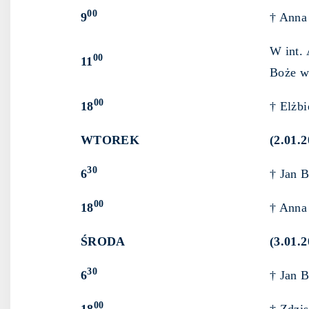
00
9
† Anna 
W int. 
00
11
Boże 
00
18
† Elżbi
WTOREK
(2.01.2
30
6
† Jan B
00
18
† Anna
ŚRODA
(3.01.2
30
6
† Jan 
00