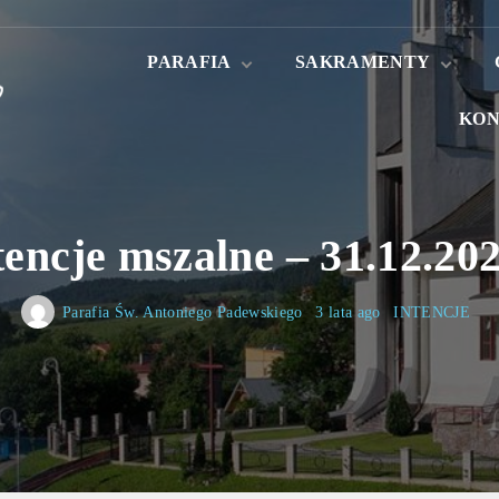
PARAFIA
SAKRAMENTY
KON
Aktualności
Sakrament Chrztu
Świętego
Historia Parafii
Sakrament
Patron Parafii
Małżeństwa
Nowenna do św
Antoniego
Kapłani
tencje mszalne – 31.12.202
Kancelaria parafialna
Nabożeństwa
Parafia Św. Antoniego Padewskiego
3 lata ago
INTENCJE