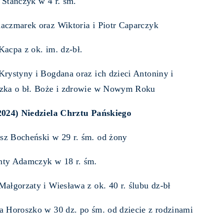
 Stańczyk w 4 r. śm.
aczmarek oraz Wiktoria i Piotr Caparczyk
Kacpa z ok. im. dz-bł.
Krystyny i Bogdana oraz ich dzieci Antoniny i
szka o bł. Boże i zdrowie w Nowym Roku
2024) Niedziela Chrztu Pańskiego
sz Bocheński w 29 r. śm. od żony
nty Adamczyk w 18 r. śm.
Małgorzaty i Wiesława z ok. 40 r. ślubu dz-bł
a Horoszko w 30 dz. po śm. od dziecie z rodzinami