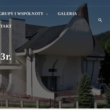
GRUPY I WSPÓLNOTY
GALERIA
TAKT
Róże różańcowe
Liturgiczna Służba
Ołtarza
.
3r.