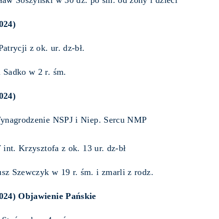
ław Soszyński w 30 dz. po śm. od żony i dzieci
024)
Patrycji z ok. ur. dz-bł.
 Sadko w 2 r. śm.
024)
agrodzenie NSPJ i Niep. Sercu NMP
t. Krzysztofa z ok. 13 ur. dz-bł
sz Szewczyk w 19 r. śm. i zmarli z rodz.
2024) Objawienie Pańskie