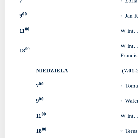
7
† Zofia
00
9
† Jan K
00
11
W int. 
W int. 
00
18
Franci
NIEDZIELA
(7.01.
00
7
† Toma
00
9
† Wale
00
11
W int. 
00
18
† Teres