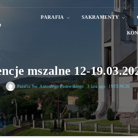
PARAFIA
SAKRAMENTY
KON
Aktualności
Sakrament Chrztu
Świętego
Historia Parafii
Sakrament
Patron Parafii
Małżeństwa
Nowenna do św
Antoniego
Kapłani
encje mszalne 12-19.03.202
Kancelaria parafialna
Nabożeństwa
Parafia Św. Antoniego Padewskiego
3 lata ago
INTENCJE