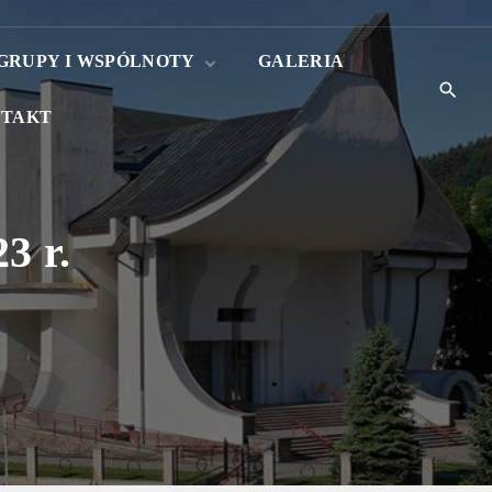
GRUPY I WSPÓLNOTY
GALERIA
TAKT
Róże różańcowe
Liturgiczna Służba
Ołtarza
.
3 r.