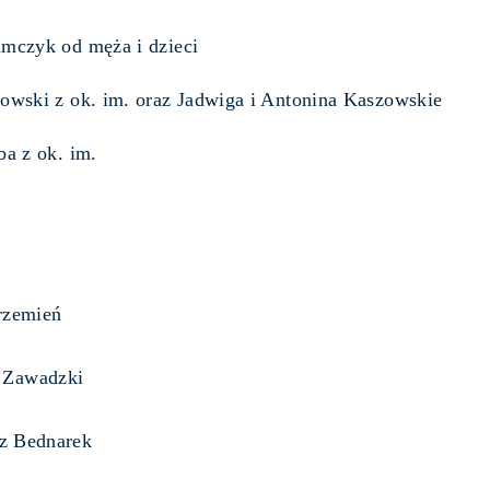
amczyk od męża i dzieci
zowski z ok. im. oraz Jadwiga i Antonina Kaszowskie
ba z ok. im.
Krzemień
w Zawadzki
 Bednarek