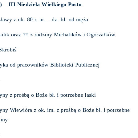
) III Niedziela Wielkiego Postu
sławy z ok. 80 r. ur. – dz.-bł. od męża
halik oraz †† z rodziny Michalików i Ogorzałków
Skrobiś
tyka od pracowników Biblioteki Publicznej
)
yny z prośbą o Boże bł. i potrzebne łaski
yny Wiewióra z ok. im. z prośbą o Boże bł. i potrzebne
ziny
)