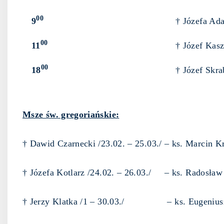
00
9
† Józefa Ad
00
11
† Józef Kas
00
18
† Józef Skra
Msze św. gregoriańskie:
† Dawid Czarnecki /23.02. – 25.03./ – ks. Marcin 
† Józefa Kotlarz /24.02. – 26.03./ – ks. Radosła
† Jerzy Klatka /1 – 30.03./ – ks. Eugeniusz