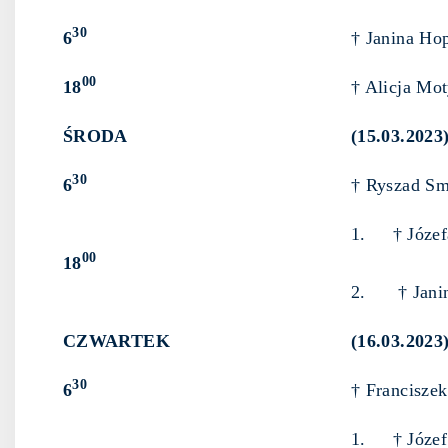
30
6
† Janina Ho
00
18
† Alicja Mot
ŚRODA
(15.03.2023
30
6
† Ryszad Sm
1. † Józefa 
00
18
2. † Janina
CZWARTEK
(16.03.2023
30
6
† Franciszek
1. † Józef 