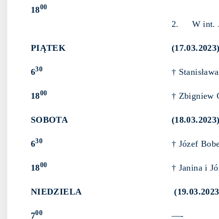
00
18
2. W int. Jó
PIĄTEK
(17.03.2023
30
6
† Stanisława
00
18
† Zbigniew G
SOBOTA
(18.03.2023
30
6
† Józef Bobe
00
18
† Janina i J
NIEDZIELA
(19.03.2023
00
7
—-