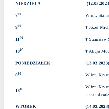
NIEDZIELA
(12.03.2023
00
7
W int. Stani
00
9
† Józef Mic
00
11
† Stanisław 
00
18
† Alicja Mo
PONIEDZIAŁEK
(13.03.2023
30
6
W int. Kryst
W int. Kryst
00
18
łaski od rod
WTOREK
(14.03.2023