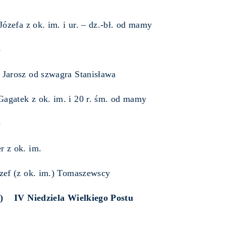
zefa z ok. im. i ur. – dz.-bł. od mamy
)
 Jarosz od szwagra Stanisława
agatek z ok. im. i 20 r. śm. od mamy
)
r z ok. im.
ózef (z ok. im.) Tomaszewscy
) IV Niedziela Wielkiego Postu